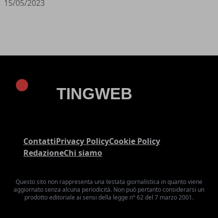
15/05/2023
Contatti
Privacy Policy
Cookie Policy
Redazione
Chi siamo
Questo sito non rappresenta una testata giornalistica in quanto viene
aggiornato senza alcuna periodicità. Non può pertanto considerarsi un
prodotto editoriale ai sensi della legge n° 62 del 7 marzo 2001.