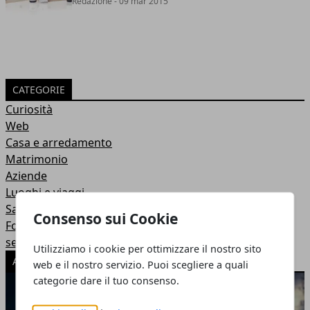
Redazione
- 09 mar 2015
CATEGORIE
Curiosità
Web
Casa e arredamento
Matrimonio
Aziende
Luoghi e viaggi
Salute e benessere
Consenso sui Cookie
Food&Wine
servizi
Utilizziamo i cookie per ottimizzare il nostro sito
ARTICOLI POPOLARI
web e il nostro servizio. Puoi scegliere a quali
categorie dare il tuo consenso.