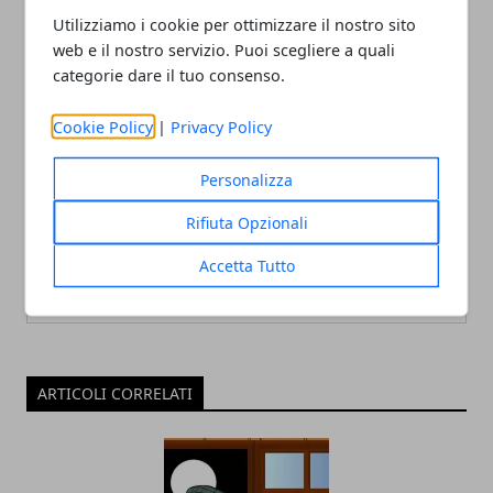
prestiti
trading online
Utilizziamo i cookie per ottimizzare il nostro sito
web e il nostro servizio. Puoi scegliere a quali
categorie dare il tuo consenso.
Cookie Policy
|
Privacy Policy
Personalizza
Redazione
Rifiuta Opzionali
Accetta Tutto
ARTICOLI CORRELATI