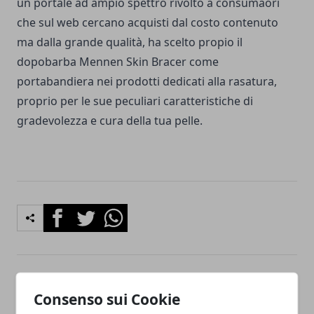
un portale ad ampio spettro rivolto a consumaori
che sul web cercano acquisti dal costo contenuto
ma dalla grande qualità, ha scelto propio il
dopobarba Mennen Skin Bracer come
portabandiera nei prodotti dedicati alla rasatura,
proprio per le sue peculiari caratteristiche di
gradevolezza e cura della tua pelle.
Facebook
Twitter
Whatsapp
Articolo Precedente
Articolo Successivo
Consenso sui Cookie
I migliori servizi inerenti ai
5 Motivi per iniziare a fare