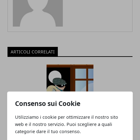
ARTICOLI CORRELATI
Consenso sui Cookie
Utilizziamo i cookie per ottimizzare il nostro sito
Impianto allarme per la casa:
web e il nostro servizio. Puoi scegliere a quali
scopriamo antifurtosicuro.it
categorie dare il tuo consenso.