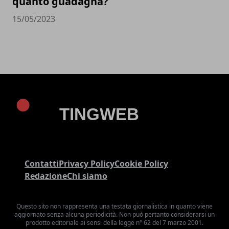
quanto guadagna?
15/05/2023
Contatti
Privacy Policy
Cookie Policy
Redazione
Chi siamo
Questo sito non rappresenta una testata giornalistica in quanto viene
aggiornato senza alcuna periodicità. Non può pertanto considerarsi un
prodotto editoriale ai sensi della legge n° 62 del 7 marzo 2001.