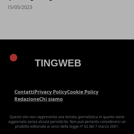
15/05/2023
Contatti
Privacy Policy
Cookie Policy
Redazione
Chi siamo
Questo sito non rappresenta una testata giornalistica in quanto viene
aggiornato senza alcuna periodicità. Non può pertanto considerarsi un
prodotto editoriale ai sensi della legge n° 62 del 7 marzo 2001.