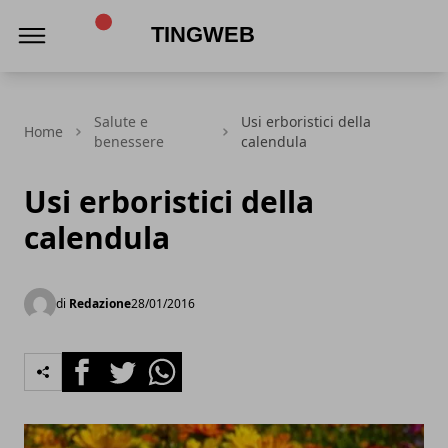
TingWeb
Salute e
Usi erboristici della
Home
benessere
calendula
Usi erboristici della
calendula
di
Redazione
28/01/2016
Facebook
Twitter
Whatsapp