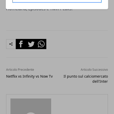
estremamente affilate nel suo arco, come
Homeland, Episodes e Twin Peaks.
Facebook
Twitter
Whatsapp
Articolo Precedente
Articolo Successivo
Netflix vs Infinity vs Now Tv
Il punto sul calciomercato
dell'Inter