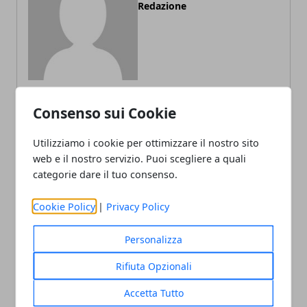
Redazione
Consenso sui Cookie
ARTICOLI CORRELATI
Utilizziamo i cookie per ottimizzare il nostro sito
web e il nostro servizio. Puoi scegliere a quali
categorie dare il tuo consenso.
Cookie Policy
|
Privacy Policy
Personalizza
Rifiuta Opzionali
Scopri il mondo degli Expert Advisor: il
Accetta Tutto
caso Alfa Advisor di Trading