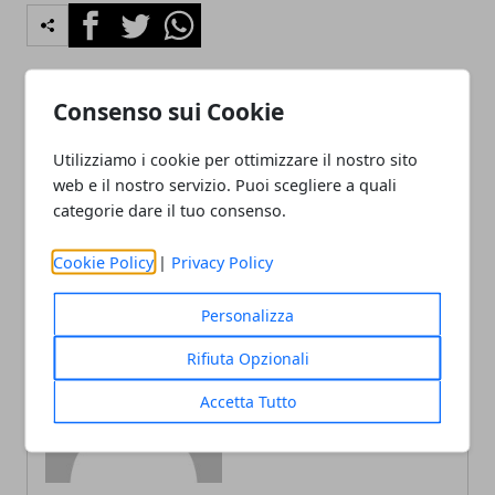
Facebook
Twitter
Whatsapp
Consenso sui Cookie
Articolo Precedente
Articolo Successivo
Utilizziamo i cookie per ottimizzare il nostro sito
Mobili per il soggiorno a
Dove trovare Cucine
web e il nostro servizio. Puoi scegliere a quali
prezzi incredibili
Meson's a Roma
categorie dare il tuo consenso.
Cookie Policy
|
Privacy Policy
Personalizza
Rifiuta Opzionali
Redazione
Accetta Tutto