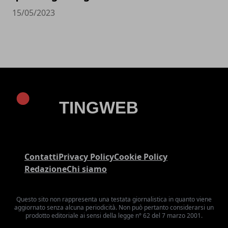
15/05/2023
Contatti
Privacy Policy
Cookie Policy
Redazione
Chi siamo
Questo sito non rappresenta una testata giornalistica in quanto viene
aggiornato senza alcuna periodicità. Non può pertanto considerarsi un
prodotto editoriale ai sensi della legge n° 62 del 7 marzo 2001.