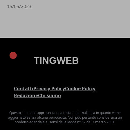
15/05/2023
Contatti
Privacy Policy
Cookie Policy
Redazione
Chi siamo
Questo sito non rappresenta una testata giornalistica in quanto viene
aggiornato senza alcuna periodicità. Non può pertanto considerarsi un
prodotto editoriale ai sensi della legge n° 62 del 7 marzo 2001.