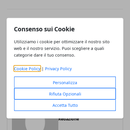
Facebook
Twitter
Whatsapp
Consenso sui Cookie
Utilizziamo i cookie per ottimizzare il nostro sito
web e il nostro servizio. Puoi scegliere a quali
Articolo Precedente
Articolo Successivo
categorie dare il tuo consenso.
Le attività di manutenzione
Elezioni americane: gli
delle celle frigorifere
occhi del mondo sono
Cookie Policy
|
Privacy Policy
negli Usa
Personalizza
Rifiuta Opzionali
Accetta Tutto
Redazione