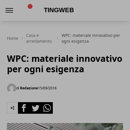
TingWeb
Casa e
WPC: materiale innovativo per
Home
arredamento
ogni esigenza
WPC: materiale innovativo
per ogni esigenza
di
Redazione
15/09/2016
Facebook
Twitter
Whatsapp