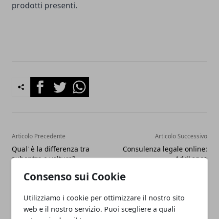
prodotti presenti.
Facebook
Twitter
Whatsapp
Articolo Precedente
Articolo Successivo
Qual' è la differenza tra
Consulenza legale online:
subentro e voltura?
AddLance
Consenso sui Cookie
Utilizziamo i cookie per ottimizzare il nostro sito
web e il nostro servizio. Puoi scegliere a quali