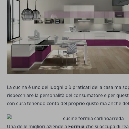
La cucina è uno dei luoghi più praticati della casa ma so
rispecchiare la personalità del consumatore e per quest
con cura tenendo conto del proprio gusto ma anche del
Una delle migliori aziende a
Formia
che si occupa di
rea