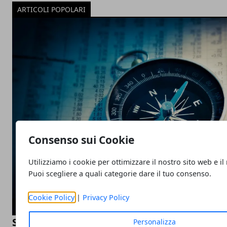
ARTICOLI POPOLARI
Consenso sui Cookie
Utilizziamo i cookie per ottimizzare il nostro sito web e il
Puoi scegliere a quali categorie dare il tuo consenso.
Cookie Policy
|
Privacy Policy
Scopri il mondo degli Expert Advisor: il cas
Personalizza