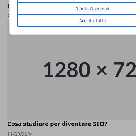
Trading Millimetrico
Rifiuta Opzionali
21/05/2025
Accetta Tutto
Cosa studiare per diventare SEO?
11/09/2024