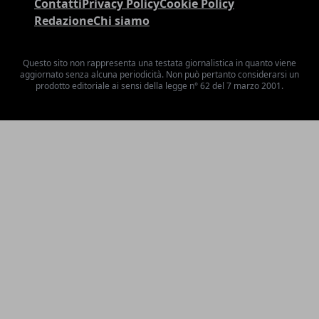
Contatti
Privacy Policy
Cookie Policy
Redazione
Chi siamo
Questo sito non rappresenta una testata giornalistica in quanto viene
aggiornato senza alcuna periodicità. Non può pertanto considerarsi un
prodotto editoriale ai sensi della legge n° 62 del 7 marzo 2001.