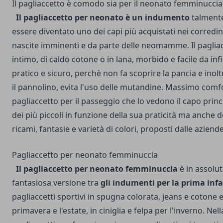
Il pagliaccetto è comodo sia per il neonato femminucci
Il pagliaccetto per neonato è un indumento
talment
essere diventato uno dei capi più acquistati nei corredini
nascite imminenti e da parte delle neomamme.
Il pagli
intimo, di caldo cotone o in lana, morbido e facile da inf
pratico e sicuro, perchè non fa scoprire la pancia e inolt
il pannolino, evita l'uso delle mutandine.
Massimo comfor
pagliaccetto per il passeggio che lo vedono il capo pri
dei più piccoli in funzione della sua praticità ma anche d
ricami, fantasie e varietà di colori, proposti dalle aziend
Pagliaccetto per neonato femminuccia
Il pagliaccetto per neonato femminuccia
è in assolut
fantasiosa versione tra
gli indumenti per la prima inf
pagliaccetti sportivi in spugna colorata, jeans e cotone e
primavera e l'estate, in ciniglia e felpa per l'inverno.
Nell