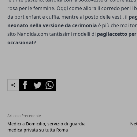
rosa per le femmine.
Oggi come allora il corredo per il
da port enfant e cuffia, mentre al posto delle vesti, il
pag
neonato nella versione da cerimonia
è più che mai to
sito
Nandida.com
tantissimi modelli di
pagliaccetto per
occasionali
!
Facebook
Twitter
Whatsapp
Articolo Precedente
Medici a Domicilio, servizio di guardia
Net
medica privata su tutta Roma