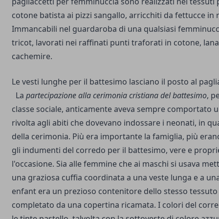
pagliaccetti per femminuccia sono realizzati nei tessuti p
cotone batista ai pizzi sangallo, arricchiti da fettucce in 
Immancabili nel guardaroba di una qualsiasi femminuccia
tricot, lavorati nei raffinati punti traforati in cotone, la
cachemire.
Le vesti lunghe per il battesimo lasciano il posto al pagl
La
partecipazione alla cerimonia cristiana del battesimo
, p
classe sociale, anticamente aveva sempre comportato u
rivolta agli abiti che dovevano indossare i neonati, in qu
della cerimonia.
Più era importante la famiglia, più erano
gli indumenti del corredo per il battesimo, vere e propri
l'occasione.
Sia alle femmine che ai maschi si usava met
una graziosa cuffia coordinata a una veste lunga e a una 
enfant era un prezioso contenitore dello stesso tessuto
completato da una copertina ricamata.
I colori del corr
le tinte pastello, talvolta con la sottoveste di colore azz