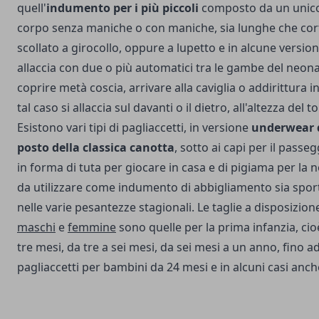
quell'
indumento per i più piccoli
composto da un unico 
corpo senza maniche o con maniche, sia lunghe che cor
scollato a girocollo, oppure a lupetto e in alcune version
allaccia con due o più automatici tra le gambe del neo
coprire metà coscia, arrivare alla caviglia o addirittura in
tal caso si allaccia sul davanti o il dietro, all'altezza del
Esistono vari tipi di pagliaccetti, in versione
underwear d
posto della classica canotta
, sotto ai capi per il passe
in forma di tuta per giocare in casa e di pigiama per la 
da utilizzare come indumento di abbigliamento sia spor
nelle varie pesantezze stagionali.
Le taglie a disposizion
maschi
e
femmine
sono quelle per la prima infanzia, cio
tre mesi, da tre a sei mesi, da sei mesi a un anno, fino ad
pagliaccetti per bambini da 24 mesi e in alcuni casi anche 