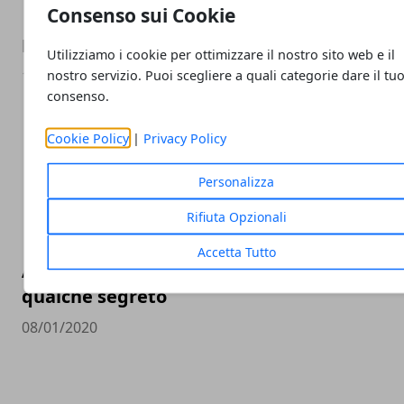
Consenso sui Cookie
La miglior Officina a Parma: come sceglier
Utilizziamo i cookie per ottimizzare il nostro sito web e il
nostro servizio. Puoi scegliere a quali categorie dare il tu
12/04/2020
consenso.
Cookie Policy
|
Privacy Policy
Personalizza
Rifiuta Opzionali
Accetta Tutto
Andare d'accordo con i propri colleghi: ecc
qualche segreto
08/01/2020