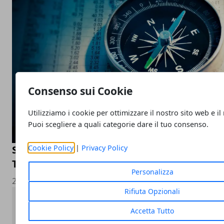
Consenso sui Cookie
Utilizziamo i cookie per ottimizzare il nostro sito web e il
Puoi scegliere a quali categorie dare il tuo consenso.
Cookie Policy
|
Privacy Policy
Scopri il mondo degli Expert Advisor: il cas
Trading Millimetrico
Personalizza
21/05/2025
Rifiuta Opzionali
Accetta Tutto