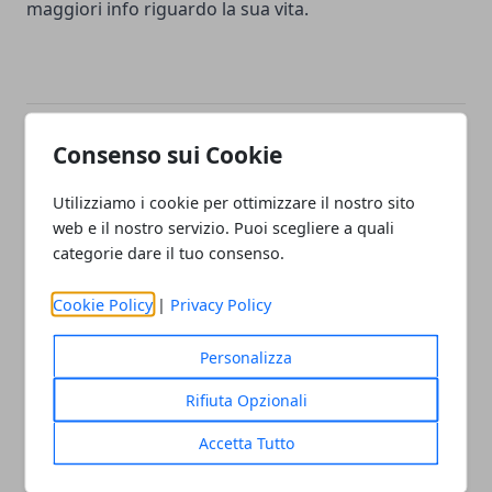
maggiori info riguardo la sua vita.
Consenso sui Cookie
Facebook
Twitter
Whatsapp
Utilizziamo i cookie per ottimizzare il nostro sito
web e il nostro servizio. Puoi scegliere a quali
categorie dare il tuo consenso.
Articolo Precedente
Articolo Successivo
Tecniche avanzate di
Visitare Roma, andiamo
Cookie Policy
|
Privacy Policy
finitura degli ingranaggi:
alla scoperta dei luoghi
rettifica denti per
meno conosciuti
Personalizza
ingranaggi e Skiving
Rifiuta Opzionali
Accetta Tutto