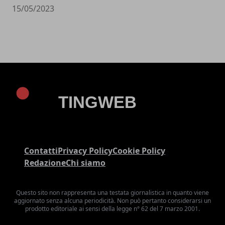
15/05/2023
Contatti
Privacy Policy
Cookie Policy
Redazione
Chi siamo
Questo sito non rappresenta una testata giornalistica in quanto viene
aggiornato senza alcuna periodicità. Non può pertanto considerarsi un
prodotto editoriale ai sensi della legge n° 62 del 7 marzo 2001.