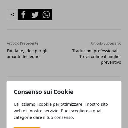
Facebook
Twitter
Whatsapp
Articolo Precedente
Articolo Successivo
Fai da te, idee per gli
Traduzioni professionali -
amanti del legno
Trova online il miglior
preventivo
Consenso sui Cookie
Utilizziamo i cookie per ottimizzare il nostro sito
Redazione
web e il nostro servizio. Puoi scegliere a quali
categorie dare il tuo consenso.